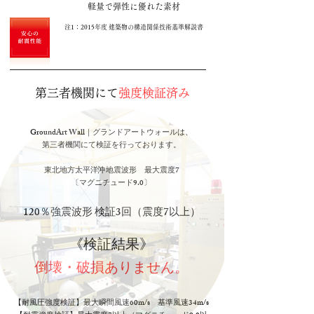
軽量で弾性に優れた素材
注1：2015年度 建築物の構造関係技術基準解説書
第三者機関にて
強度検証済み
GroundArt Wall｜グランドアートウォールは、
第三者機関にて検証を行っております。
東北地方太平洋沖地震波形 最大震度7
〔マグニチュード9.0〕
120％強震波形 検証3回（震度7以上）
《検証結果》
倒壊・破損ありません。
【耐風圧強度検証】最大瞬間風速60m/s 基準風速34m/s