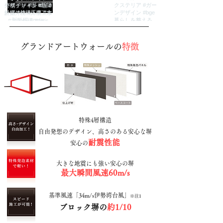
グランドアートウォールの
特徴
特殊4層構造
自由発想のデザイン、高さのある安心な塀
耐震性能
安心の
大きな地震にも強い安心の塀
最大瞬間風速60m/s
基準風速「34m/s伊勢湾台風」
※注1
ブロック塀の
約1/10