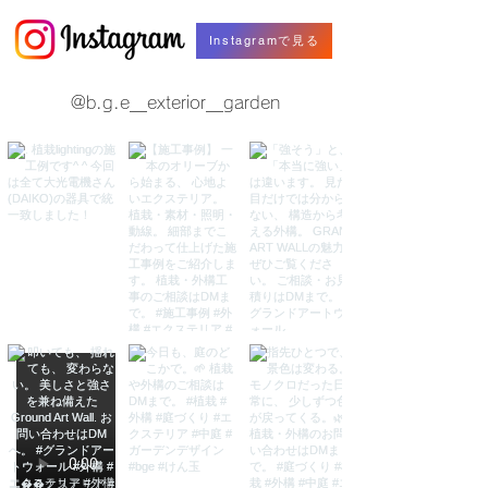
Instagramで見る
@b.g.e__exterior__garden