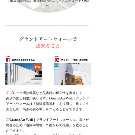
【耐震強度検証】最大震度7以上（マグニチュード9.0以
上）
グランドアートウォールで
出来ること
①
ブロック塀は地震など災害時の耐久性を考慮して、
高さの施工制限があります。GroundArt Wall｜グランド
アートウォールは「特殊発泡素材」を採用し、軽くて丈
夫なため「高さのある塀」をつくることができます。
②
GroundArt Wall｜グランドアートウォールは、高さが
出せるため「道路や隣地・外部からの視線」を遮ること
ができます。