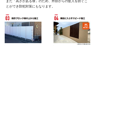
また「高さがある塀」のため、外部からの侵入を防ぐこ
とができ防犯対策にもなります。
③
GroundArt Wall｜グランドアートウォールは、既存の
ブロックの上から施工することが可能です。
既存のブロックを撤去・処分する費用・時間を抑えるこ
とができます。
④
擁壁やブロック塀は施工に約1週間以上かかりますが
GroundArt Wall | グランドアートウォールは、事前に工
場で前工程をし、搬入施工をするため短期施工が可能と
なります。
また、隣地に入ることなく施工することもでき、近隣へ
の迷惑を最小限にすることができます。